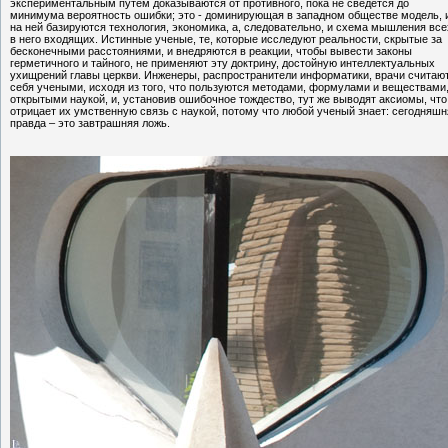
экспериментальным путем доказываются от противного, пока не сведется до
минимума вероятность ошибки; это - доминирующая в западном обществе модель, 
на ней базируются технология, экономика, а, следовательно, и схема мышления все
в него входящих. Истинные ученые, те, которые исследуют реальности, скрытые за
бесконечными расстояниями, и внедряются в реакции, чтобы вывести законы
герметичного и тайного, не применяют эту доктрину, достойную интеллектуальных
ухищрений главы церкви. Инженеры, распространители информатики, врачи считаю
себя учеными, исходя из того, что пользуются методами, формулами и веществами
открытыми наукой, и, установив ошибочное тождество, тут же выводят аксиомы, что
отрицает их умственную связь с наукой, потому что любой ученый знает: сегодняшн
правда – это завтрашняя ложь.