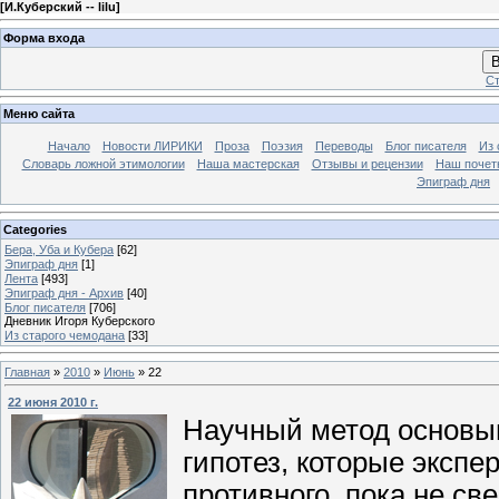
[
И.Куберский -- lilu
]
Форма входа
В
Ст
Меню сайта
Начало
Новости ЛИРИКИ
Проза
Поэзия
Переводы
Блог писателя
Из 
Словарь ложной этимологии
Наша мастерская
Отзывы и рецензии
Наш почет
Эпиграф дня
Categories
Бера, Уба и Кубера
[62]
Эпиграф дня
[1]
Лента
[493]
Эпиграф дня - Архив
[40]
Блог писателя
[706]
Дневник Игоря Куберского
Из старого чемодана
[33]
Главная
»
2010
»
Июнь
»
22
22 июня 2010 г.
Научный метод основы
гипотез, которые эксп
противного, пока не с