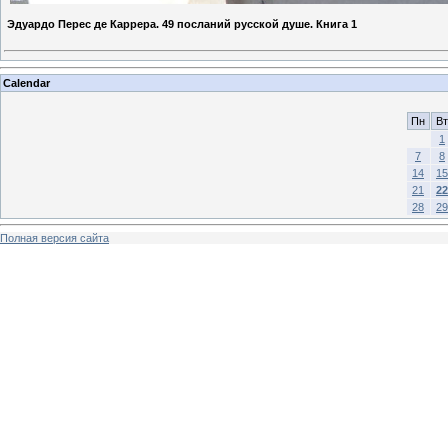
Эдуардо Перес де Каррера. 49 посланий русской душе. Книга 1
Calendar
Пн
Вт
1
7
8
14
15
21
22
28
29
Полная версия сайта