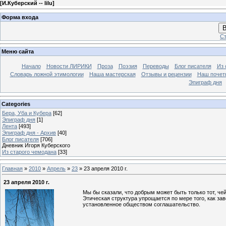
[
И.Куберский -- lilu
]
Форма входа
В
Ст
Меню сайта
Начало
Новости ЛИРИКИ
Проза
Поэзия
Переводы
Блог писателя
Из 
Словарь ложной этимологии
Наша мастерская
Отзывы и рецензии
Наш почет
Эпиграф дня
Categories
Бера, Уба и Кубера
[62]
Эпиграф дня
[1]
Лента
[493]
Эпиграф дня - Архив
[40]
Блог писателя
[706]
Дневник Игоря Куберского
Из старого чемодана
[33]
Главная
»
2010
»
Апрель
»
23
» 23 апреля 2010 г.
23 апреля 2010 г.
Мы бы сказали, что добрым может быть только тот, че
Этическая структура упрощается по мере того, как за
установленное обществом соглашательство.