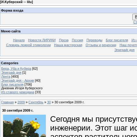
[
И.Куберский -- lilu
]
Форма входа
В
Ст
Меню сайта
Начало
Новости ЛИРИКИ
Проза
Поэзия
Переводы
Блог писателя
Из 
Словарь ложной этимологии
Наша мастерская
Отзывы и рецензии
Наш почет
Эпиграф дня
Categories
Бера, Уба и Кубера
[62]
Эпиграф дня
[1]
Лента
[493]
Эпиграф дня - Архив
[40]
Блог писателя
[706]
Дневник Игоря Куберского
Из старого чемодана
[33]
Главная
»
2009
»
Сентябрь
»
30
» 30 сентября 2009 г.
30 сентября 2009 г.
Сегодня мы присутству
инженерии. Этот шаг и
аспектов растительног