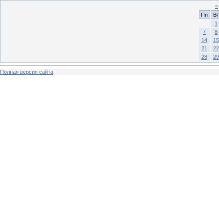
«
Пн
Вт
1
7
8
14
15
21
22
28
29
Полная версия сайта