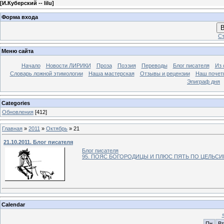
[
И.Куберский -- lilu
]
Форма входа
В
Ст
Меню сайта
Начало
Новости ЛИРИКИ
Проза
Поэзия
Переводы
Блог писателя
Из 
Словарь ложной этимологии
Наша мастерская
Отзывы и рецензии
Наш почет
Эпиграф дня
Categories
Обновления
[412]
Главная
»
2011
»
Октябрь
»
21
21.10.2011. Блог писателя
Блог писателя
95. ПОЯС БОГОРОДИЦЫ И ПЛЮС ПЯТЬ ПО ЦЕЛЬС
Calendar
Пн
Вт