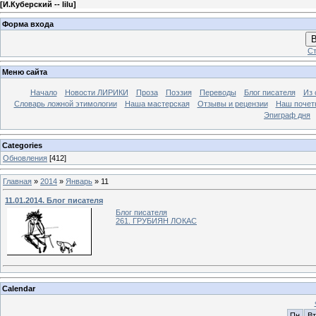
[
И.Куберский -- lilu
]
Форма входа
В
Ст
Меню сайта
Начало
Новости ЛИРИКИ
Проза
Поэзия
Переводы
Блог писателя
Из 
Словарь ложной этимологии
Наша мастерская
Отзывы и рецензии
Наш почет
Эпиграф дня
Categories
Обновления
[412]
Главная
»
2014
»
Январь
»
11
11.01.2014. Блог писателя
Блог писателя
261. ГРУБИЯН ЛОКАС
Calendar
Пн
Вт