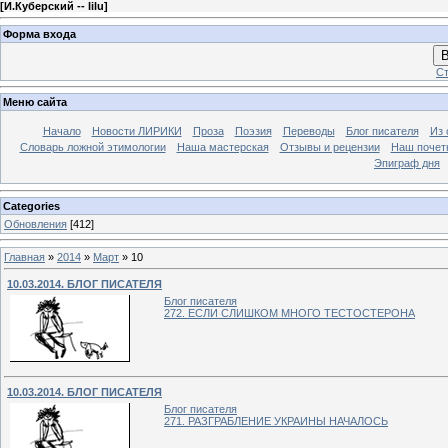
[
И.Куберский -- lilu
]
Форма входа
В
Ст
Меню сайта
Начало
Новости ЛИРИКИ
Проза
Поэзия
Переводы
Блог писателя
Из 
Словарь ложной этимологии
Наша мастерская
Отзывы и рецензии
Наш почет
Эпиграф дня
Categories
Обновления
[412]
Главная
»
2014
»
Март
»
10
10.03.2014. БЛОГ ПИСАТЕЛЯ
Блог писателя
272. ЕСЛИ СЛИШКОМ МНОГО ТЕСТОСТЕРОНА
10.03.2014. БЛОГ ПИСАТЕЛЯ
Блог писателя
271. РАЗГРАБЛЕНИЕ УКРАИНЫ НАЧАЛОСЬ