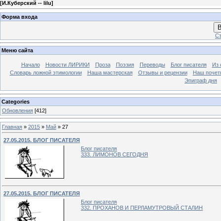
[
И.Куберский -- lilu
]
Форма входа
В
Ст
Меню сайта
Начало
Новости ЛИРИКИ
Проза
Поэзия
Переводы
Блог писателя
Из 
Словарь ложной этимологии
Наша мастерская
Отзывы и рецензии
Наш почет
Эпиграф дня
Categories
Обновления
[412]
Главная
»
2015
»
Май
»
27
27.05.2015. БЛОГ ПИСАТЕЛЯ
Блог писателя
333. ЛИМОНОВ СЕГОДНЯ
27.05.2015. БЛОГ ПИСАТЕЛЯ
Блог писателя
332. ПРОХАНОВ И ПЕРЛАМУТРОВЫЙ СТАЛИН