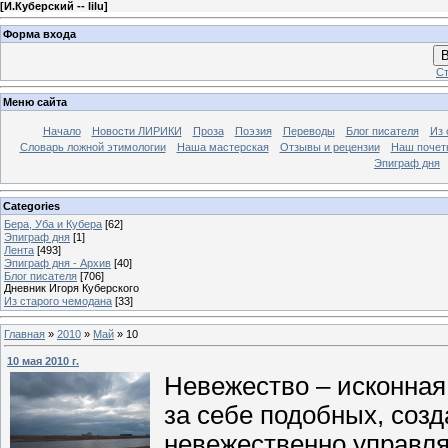
[
И.Куберский -- lilu
]
Форма входа
В
Ст
Меню сайта
Начало
Новости ЛИРИКИ
Проза
Поэзия
Переводы
Блог писателя
Из 
Словарь ложной этимологии
Наша мастерская
Отзывы и рецензии
Наш почет
Эпиграф дня
Categories
Бера, Уба и Кубера
[62]
Эпиграф дня
[1]
Лента
[493]
Эпиграф дня - Архив
[40]
Блог писателя
[706]
Дневник Игоря Куберского
Из старого чемодана
[33]
Главная
»
2010
»
Май
»
10
10 мая 2010 г.
Невежество – исконная
за себе подобных, соз
невежественно управля