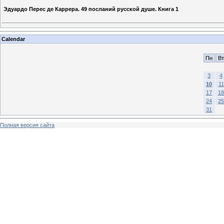
Эдуардо Перес де Каррера. 49 посланий русской душе. Книга 1
Calendar
Пн
Вт
3
4
10
11
17
18
24
25
31
Полная версия сайта