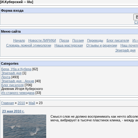
[
И.Куберский -- lilu
]
Форма входа
В
Ст
Меню сайта
Начало
Новости ЛИРИКИ
Проза
Поэзия
Переводы
Блог писателя
Из 
Словарь ложной этимологии
Наша мастерская
Отзывы и рецензии
Наш почет
Эпиграф дня
Categories
Бера, Уба и Кубера
[62]
Эпиграф дня
[1]
Лента
[493]
Эпиграф дня - Архив
[40]
Блог писателя
[706]
Дневник Игоря Куберского
Из старого чемодана
[33]
Главная
»
2010
»
Май
»
23
23 мая 2010 г.
Смысл слов не должно воспринимать как нечто абсолю
меча, вибрирует в тысяче пластинок клинка, - между 