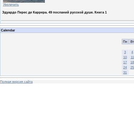
Увеличить
Эдуардо Перес де Каррера. 49 посланий русской душе. Книга 1
Calendar
Пн
Вт
3
4
10
11
17
18
24
25
31
Полная версия сайта