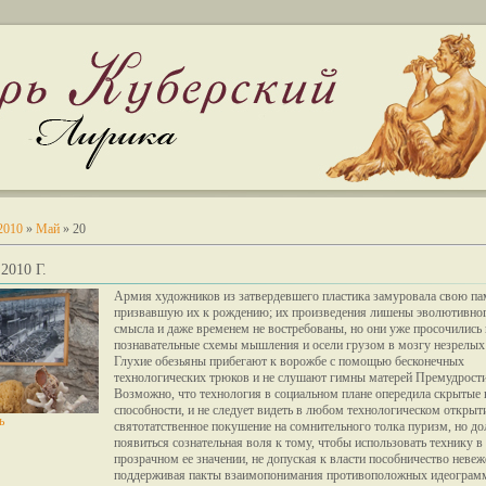
2010
»
Май
»
20
2010 Г.
Армия художников из затвердевшего пластика замуровала свою па
призвавшую их к рождению; их произведения лишены эволютивно
смысла и даже временем не востребованы, но они уже просочились 
познавательные схемы мышления и осели грузом в мозгу незрелых
Глухие обезьяны прибегают к ворожбе с помощью бесконечных
технологических трюков и не слушают гимны матерей Премудрости
Возможно, что технология в социальном плане опередила скрытые 
способности, и не следует видеть в любом технологическом открыт
ь
святотатственное покушение на сомнительного толка пуризм, но д
появиться сознательная воля к тому, чтобы использовать технику в
прозрачном ее значении, не допуская к власти пособничество невеж
поддерживая пакты взаимопонимания противоположных идеограм