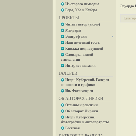
Из старого чемодана
Эдуардо 
Бера, Уба и Кубера
ПРОЕКТЫ
Категор
Читает автор (видео)
Мемуары
Эпиграф дня
Наш почетный гость
Книжка под подушкой
Словарь ложной
этимологии
Интернет-магазин
ГАЛЕРЕИ
Игорь Куберский. Галерея
живописи и графики
lilu. Фотогалерея
ОБ АВТОРАХ ЛИРИКИ
Отзывы и рецензии
Об авторах Лирики
Игорь Куберский.
Фотографии и автопортреты
Гостевая
КАТЕГОРИИ РАЗДЕЛА