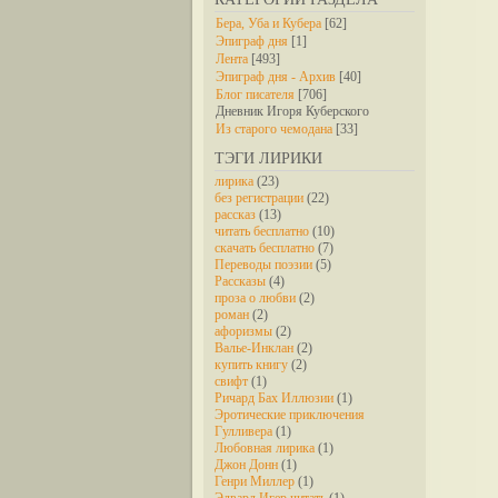
Бера, Уба и Кубера
[62]
Эпиграф дня
[1]
Лента
[493]
Эпиграф дня - Архив
[40]
Блог писателя
[706]
Дневник Игоря Куберского
Из старого чемодана
[33]
ТЭГИ ЛИРИКИ
лирика
(23)
без регистрации
(22)
рассказ
(13)
читать бесплатно
(10)
скачать бесплатно
(7)
Переводы поэзии
(5)
Рассказы
(4)
проза о любви
(2)
роман
(2)
афоризмы
(2)
Валье-Инклан
(2)
купить книгу
(2)
свифт
(1)
Ричард Бах Иллюзии
(1)
Эротические приключения
Гулливера
(1)
Любовная лирика
(1)
Джон Донн
(1)
Генри Миллер
(1)