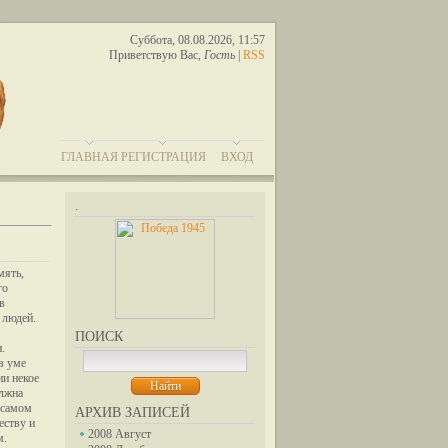
Суббота, 08.08.2026, 11:57
Приветствую Вас
,
Гость
|
RSS
ГЛАВНАЯ
РЕГИСТРАЦИЯ
ВХОД
.
мять,
го
в
 людей.
ПОИСК
.
в уме
ии некое
олжна
 самом
АРХИВ ЗАПИСЕЙ
еству и
2008 Август
м.