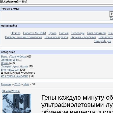
[
И.Куберский -- lilu
]
Форма входа
В
Ст
Меню сайта
Начало
Новости ЛИРИКИ
Проза
Поэзия
Переводы
Блог писателя
Из 
Словарь ложной этимологии
Наша мастерская
Отзывы и рецензии
Наш почет
Эпиграф дня
Categories
Бера, Уба и Кубера
[62]
Эпиграф дня
[1]
Лента
[493]
Эпиграф дня - Архив
[40]
Блог писателя
[706]
Дневник Игоря Куберского
Из старого чемодана
[33]
Главная
»
2010
»
Май
»
30
30 мая 2010 г.
Гены каждую минуту об
ультрафиолетовыми лу
обменом веществ и сл