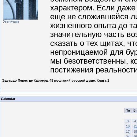
характером. Если даже
еще не сложившейся ли
Увеличить
жизненного опыта до та
значительную часть во
сказать о тех щитах, чт
непроницаемой для бур
мы безответственны, к
постижения реальности
Эдуардо Перес де Каррера. 49 посланий русской душе. Книга 1
Calendar
Пн
Вт
3
4
10
11
17
18
24
25