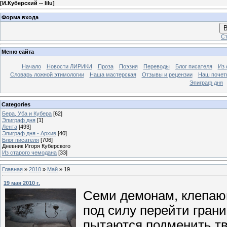
[
И.Куберский -- lilu
]
Форма входа
В
Ст
Меню сайта
Начало
Новости ЛИРИКИ
Проза
Поэзия
Переводы
Блог писателя
Из 
Словарь ложной этимологии
Наша мастерская
Отзывы и рецензии
Наш почет
Эпиграф дня
Categories
Бера, Уба и Кубера
[62]
Эпиграф дня
[1]
Лента
[493]
Эпиграф дня - Архив
[40]
Блог писателя
[706]
Дневник Игоря Куберского
Из старого чемодана
[33]
Главная
»
2010
»
Май
»
19
19 мая 2010 г.
Семи демонам, клепающ
под силу перейти грани
пытаются подменить тв