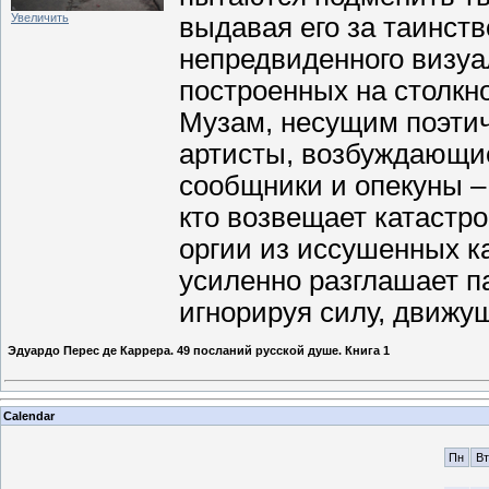
Увеличить
выдавая его за таинств
непредвиденного визу
построенных на столкн
Музам, несущим поэтич
артисты, возбуждающие
сообщники и опекуны – 
кто возвещает катастро
оргии из иссушенных ка
усиленно разглашает п
игнорируя силу, движу
Эдуардо Перес де Каррера. 49 посланий русской душе. Книга 1
Calendar
Пн
Вт