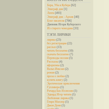
Бера, Уба и Кубера
[62]
Эпиграф дня
[1]
Лента
[493]
Эпиграф дня - Архив
[40]
Блог писателя
[706]
Дневник Игоря Куберского
Из старого чемодана
[33]
ТЭГИ ЛИРИКИ
лирика
(23)
без регистрации
(22)
рассказ
(13)
читать бесплатно
(10)
скачать бесплатно
(7)
Переводы поэзии
(5)
Рассказы
(4)
афоризмы
(2)
Валье-Инклан
(2)
роман
(2)
проза о любви
(2)
купить книгу
(2)
Эротические приключения
Гулливера
(1)
Ричард Бах Иллюзии
(1)
Эдвард Игер читать
(1)
Любовная лирика
(1)
Генри Миллер
(1)
Джон Донн
(1)