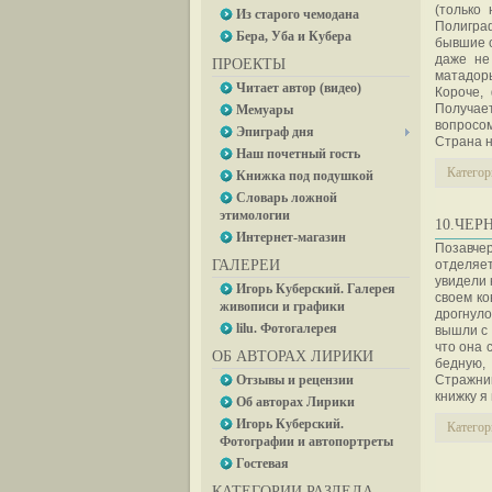
(только
Из старого чемодана
Полиграф
Бера, Уба и Кубера
бывшие с
даже не
ПРОЕКТЫ
матадоры
Читает автор (видео)
Короче,
Получает
Мемуары
вопросом
Эпиграф дня
Страна н
Наш почетный гость
Категор
Книжка под подушкой
Словарь ложной
этимологии
10.ЧЕР
Интернет-магазин
Позавче
ГАЛЕРЕИ
отделяе
увидели 
Игорь Куберский. Галерея
своем ко
живописи и графики
дрогнуло
lilu. Фотогалерея
вышли с 
что она 
ОБ АВТОРАХ ЛИРИКИ
бедную, 
Отзывы и рецензии
Стражник
книжку я
Об авторах Лирики
Игорь Куберский.
Категор
Фотографии и автопортреты
Гостевая
КАТЕГОРИИ РАЗДЕЛА