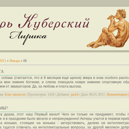
2011
»
Январь
»
06
ТА
собака (считается, что в 8 месяцев еще щенок) вчера в знак особого расп
ла мои зимние ботинки, и слегка покоцала новую зимнюю спортивную обу
чем от эвакуаторов. Да, за любовь и плата высока.
ия:
Блог писателя
|
Просмотров:
1434
|
Добавил:
jurich
|
Дата:
06.01.2011
|
Комментарии (
 МЫ?
за душка, этот наш Первый канал! Чего он только не придумает, чтобы 
 и в праздники было весело и непринужденно! Актеры учатся в первом при
на коньках, стоящие на коньках - актерствовать, далеко не интеллекту
а тщатся отвечать на интеллектуальные вопросы, за другой миллион доб