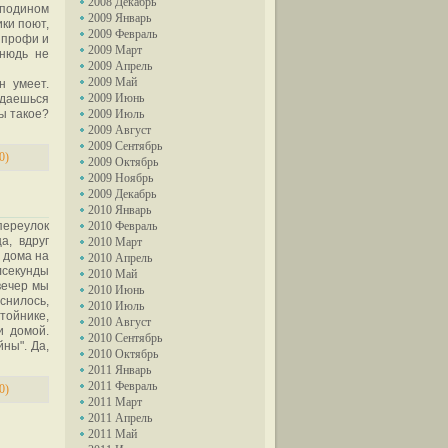
2008 Декабрь
сподином
2009 Январь
ки поют,
2009 Февраль
 профи и
2009 Март
тнюдь не
2009 Апрель
2009 Май
н умеет.
2009 Июнь
адаешься
ы такое?
2009 Июль
2009 Август
2009 Сентябрь
0)
2009 Октябрь
2009 Ноябрь
2009 Декабрь
2010 Январь
переулок
2010 Февраль
а, вдруг
2010 Март
 дома на
2010 Апрель
лсекунды
2010 Май
 вечер мы
2010 Июнь
яснилось,
2010 Июль
тойнике,
2010 Август
и домой.
2010 Сентябрь
ны". Да,
2010 Октябрь
2011 Январь
2011 Февраль
0)
2011 Март
2011 Апрель
2011 Май