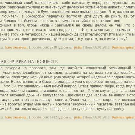
 не чиновный люд!) выворачивают себя наизнанку перед неподкупным го
ом, записные хохмачи комментируют далеко не хохмаческие новости, полити
портсмены голосуют в Думе, малограмотные дядьки врачуют. Эти, далеко не
 любители, в боксерских перчатках волтузят друг друга на ринге, те, о
, бодаются с бычком, а весь этот примелькавшийся ассортимент лиц...
 фишка в том, чтобы каждый занимался не своим делом, не тем, что о
ся прикольно, животики от смеха надорвешь... Но, отсмеявшись, невольно з
 - что это? не метафора ли нашей родной действительности? Кто мы и что м
еумех, аматеров-троечников, вкупе с теми, кто у нас там, на самом верху?
ия:
Блог писателя
|
Просмотров:
2718
|
Добавил:
jurich
|
Дата:
06.01.2011
|
Комментарии (
НАЯ ОВЧАРКА НА ПОВОРОТЕ
ра вечером на повороте, там, где какой-то непонятный безымянный 
т Армянское кладбище от складов, вставших на могилах того же кладбищ
как бы свою Урсу, черную немецкую овчарку, которой надлежало подремывать
врике. Естественно, это была не она, да и уши с провисом, но сердце на по
... Что бы это значило? - был немой вопрос. Ответ пришел вчера, когда под
подарком из магазина, а машина-то наша тю-тю... Только спустя два часа вы
стала законной добычей эвакуаторов. Еще спустя два часа мы ее нашли в отс
тихую, уже вновь засыпанную снегом. Очистили, завели, согрели и повезл
 на воротах отдал мне честь - все-таки "заслуженный писатель, ветеран вой
 им действительно подарил... правда, не про ту неизвестную у нас войну.
ия:
Блог писателя
|
Просмотров:
1412
|
Добавил:
jurich
|
Дата:
06.01.2011
|
Комментарии (