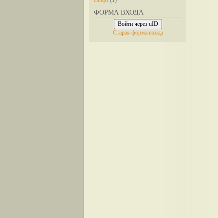
свифт
(1)
ФОРМА ВХОДА
Войти через uID
Старая форма входа