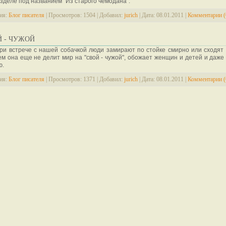
зделе под названием "Из старого чемодана".
ия:
Блог писателя
|
Просмотров:
1504
|
Добавил:
jurich
|
Дата:
08.01.2011
|
Комментарии (
Й - ЧУЖОЙ
ри встрече с нашей собачкой люди замирают по стойке смирно или сходят 
м она еще не делит мир на "свой - чужой", обожает женщин и детей и даже 
ю.
ия:
Блог писателя
|
Просмотров:
1371
|
Добавил:
jurich
|
Дата:
08.01.2011
|
Комментарии (