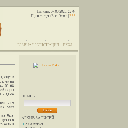
Пятница, 07.08.2026, 22:04
Приветствую Вас
,
Гость
|
RSS
ГЛАВНАЯ
РЕГИСТРАЦИЯ
ВХОД
.
ы, еще в
звлек на
си 61-68
той поры
я и даже
ПОИСК
явлением
из этих
ко. Все-
АРХИВ ЗАПИСЕЙ
атурного
2008 Август
то есть в