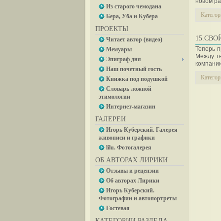
новом ра
Из старого чемодана
Категор
Бера, Уба и Кубера
ПРОЕКТЫ
15.СВО
Читает автор (видео)
Теперь п
Мемуары
Между те
Эпиграф дня
компани
Наш почетный гость
Категор
Книжка под подушкой
Словарь ложной
этимологии
Интернет-магазин
ГАЛЕРЕИ
Игорь Куберский. Галерея
живописи и графики
lilu. Фотогалерея
ОБ АВТОРАХ ЛИРИКИ
Отзывы и рецензии
Об авторах Лирики
Игорь Куберский.
Фотографии и автопортреты
Гостевая
КАТЕГОРИИ РАЗДЕЛА