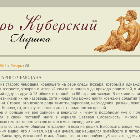
2011
»
Январь
»
08
СТАРОГО ЧЕМОДАНА
из старого чемодана, хранящего на себе следы пожара, который я однажд
 возрасте, утворил и который сам же и погасил до прихода родителей, я и
ий одну за другой 13 общих тетрадей, на 96 страниц каждая. В них мои запи
невниками их не назовешь, хотя иногда там можно найти кое-какие события 
ни. Скорее, это всякого рода заметки, зарисовки, наблюдения, размышлени
. Короче, то, что спустя несколько лет продолжится прозой...
ор я больше не вел записей и вернулся к чему-то подобному уже с по
та в своей гостевой книге в журнале Сетевая Словесность. Многое 
ных текстов перекочевало потом в мои последние книги.
лать со старыми общими тетрадями, я пока не решил. Выбросить, вроде, жал
ним видно, что я читал, над чем думал, как набирался житейского и литер
абивал руку, искал свой стиль. Ладно, кое-что попробую публиковать здесь, 