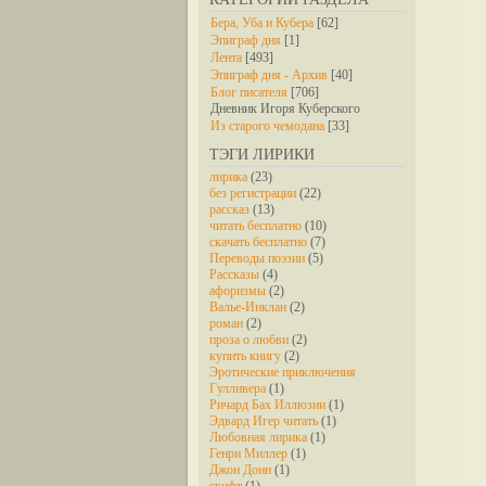
Бера, Уба и Кубера
[62]
Эпиграф дня
[1]
Лента
[493]
Эпиграф дня - Архив
[40]
Блог писателя
[706]
Дневник Игоря Куберского
Из старого чемодана
[33]
ТЭГИ ЛИРИКИ
лирика
(23)
без регистрации
(22)
рассказ
(13)
читать бесплатно
(10)
скачать бесплатно
(7)
Переводы поэзии
(5)
Рассказы
(4)
афоризмы
(2)
Валье-Инклан
(2)
роман
(2)
проза о любви
(2)
купить книгу
(2)
Эротические приключения
Гулливера
(1)
Ричард Бах Иллюзии
(1)
Эдвард Игер читать
(1)
Любовная лирика
(1)
Генри Миллер
(1)
Джон Донн
(1)