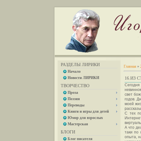
РАЗДЕЛЫ ЛИРИКИ
Главная
»
Начало
Новости ЛИРИКИ
16.ИЗ 
Сегодня 
ТВОРЧЕСТВО
невинном
Проза
свет бож
Поэзия
годов. Д
моей жиз
Переводы
рассказы
Книги и игры для детей
С тех п
Юмор для взрослых
Интерне
виртуаль
Мастерская
А что де
БЛОГИ
таки по 
опыта, н
Блог писателя