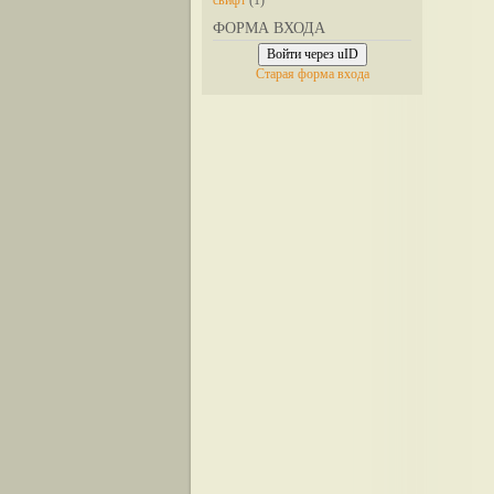
свифт
(1)
ФОРМА ВХОДА
Войти через uID
Старая форма входа