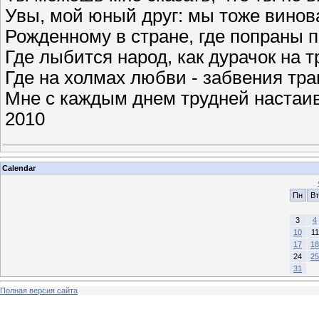
Увы, мой юный друг: мы тоже винов
Рожденному в стране, где попраны п
Где лыбится народ, как дурачок на т
Где на холмах любви - забвения тра
Мне с каждым днем трудней настаив
2010
Calendar
Пн
Вт
3
4
10
11
17
18
24
25
31
Полная версия сайта