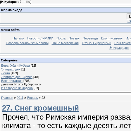
[
И.Куберский -- lilu
]
Форма входа
В
Ст
Меню сайта
Начало
Новости ЛИРИКИ
Проза
Поэзия
Переводы
Блог писателя
Из 
Словарь ложной этимологии
Наша мастерская
Отзывы и рецензии
Наш почет
Эпиграф дня
Categories
Бера, Уба и Кубера
[62]
Эпиграф дня
[1]
Лента
[493]
Эпиграф дня - Архив
[40]
Блог писателя
[706]
Дневник Игоря Куберского
Из старого чемодана
[33]
Главная
»
2011
»
Январь
»
22
27. Снег кромешный
Прочел, что Римская империя разв
климата - то есть каждые десять лет