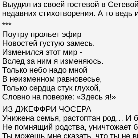
Выудил из своей гостевой в Сетево
недавних стихотворения. А то ведь и
***
Поутру прольет эфир
Новостей густую замесь.
Изменился этот мир -
Вслед за ним я изменяюсь.
Только небо надо мной
В неизменном равновесье,
Только сердца стук глухой,
Словно на поверке: «Здесь я!»
ИЗ ДЖЕФФРИ ЧОСЕРА
Унижена семья, растоптан род… И б
Не помнящий родства, уничтожает б
Ты можешь мне сказать, что ты не в