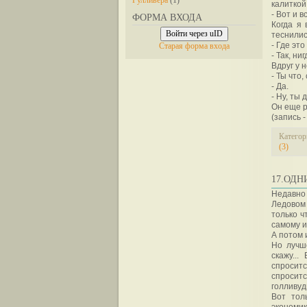
Гулливера
(1)
калиткой
- Вот и в
ФОРМА ВХОДА
Когда я
Войти через uID
теснилис
- Где это
Старая форма входа
- Так, ни
Вдруг у 
- Ты что,
- Да.
- Ну, ты 
Он еще р
(запись 
Категор
(3)
17.ОД
Недавно
Ледовом 
только ч
самому и
А потом 
Но лучше
скажу..
спросит
спросит
голливуд
Вот тол