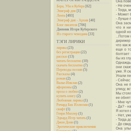
Она пове
- Не очен
Бера, Уба и Кубера
[62]
- Тогда,
Эпиграф дня
[1]
- Может б
Лента
[493]
- Лучше п
Эпиграф дня - Архив
[40]
Она засм
Блог писателя
[706]
что я ни
Дневник Игоря Куберского
одной но
Из старого чемодана
[33]
...Потом
дирижер 
ТЭГИ ЛИРИКИ
что как 
лирика
(23)
еще о то
без регистрации
(22)
болтает 
рассказ
(13)
бы из гл
читать бесплатно
(10)
Однажды 
скачать бесплатно
(7)
они скаж
Переводы поэзии
(5)
уже. Я ск
Рассказы
(4)
Упали пе
роман
(2)
- Сейчас 
Валье-Инклан
(2)
Она не п
афоризмы
(2)
улицу, в
проза о любви
(2)
Мы стоял
купить книгу
(2)
ее обнять
Любовная лирика
(1)
- Мне чут
Ричард Бах Иллюзии
(1)
- Да? - 
свифт
(1)
Я хотел 
Генри Миллер
(1)
- Нет, у
Эдвард Игер читать
(1)
- Тогда д
Джон Донн
(1)
- До сви
Эротические приключения
Она улыб