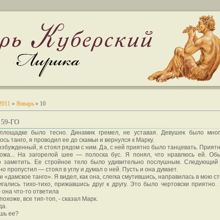
2011
»
Январь
»
10
59-ГО
площадке было тесно. Динамик гремел, не уставая. Девушек было мног
ось танго, я проводил ее до скамьи и вернулся к Марку.
озбужденный, я стоял рядом с ним. Да, с ней приятно было танцевать. Прият
кожа... На загорелой шее — полоска бус. Я понял, что нравлюсь ей. Об
о заметить. Ее стройное тело было удивительно послушным. Следующий
о пропустил — стоял в углу и думал о ней. Пусть и она думает.
 «дамское танго». Я видел, как она, слегка смутившись, направилась в мою ст
ались тихо-тихо, прижавшись друг к другу. Это было чертовски приятно. 
 она что-то ответила
 похоже, все тип-топ, - сказал Марк.
да.
шь ее?