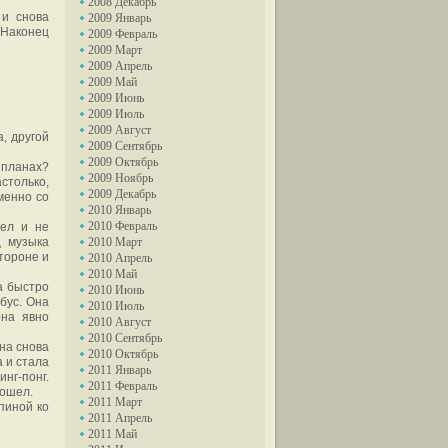
2008 Декабрь
 и снова
2009 Январь
. Наконец
2009 Февраль
2009 Март
2009 Апрель
2009 Май
2009 Июнь
2009 Июль
2009 Август
, другой
2009 Сентябрь
2009 Октябрь
в планах?
2009 Ноябрь
астолько,
2009 Декабрь
менно со
2010 Январь
2010 Февраль
дел и не
ц музыка
2010 Март
тороне и
2010 Апрель
2010 Май
а быстро
2010 Июнь
бус. Она
2010 Июль
она явно
2010 Август
2010 Сентябрь
Она снова
2010 Октябрь
а и стала
2011 Январь
инг-понг.
2011 Февраль
дошел.
2011 Март
пиной ко
2011 Апрель
2011 Май