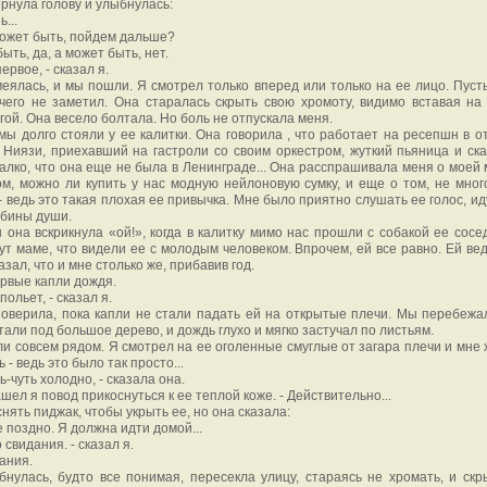
рнула голову и улыбнулась:
ь...
 может быть, пойдем дальше?
ыть, да, а может быть, нет.
ервое, - сказал я.
еялась, и мы пошли. Я смотрел только вперед или только на ее лицо. Пусть
чего не заметил. Она старалась скрыть свою хромоту, видимо вставая на
гой. Она весело болтала. Но боль не отпускала меня.
 мы долго стояли у ее калитки. Она говорила , что работает на ресепшн в о
Ниязи, приехавший на гастроли со своим оркестром, жуткий пьяница и ска
жалко, что она еще не была в Ленинграде... Она расспрашивала меня о моей 
м, можно ли купить у нас модную нейлоновую сумку, и еще о том, не мног
- ведь это такая плохая ее привычка. Мне было приятно слушать ее голос, и
убины души.
она вскрикнула «ой!», когда в калитку мимо нас прошли с собакой ее сосед
ут маме, что видели ее с молодым человеком. Впрочем, ей все равно. Ей вед
азал, что и мне столько же, прибавив год.
рвые капли дождя.
польет, - сказал я.
оверила, пока капли не стали падать ей на открытые плечи. Мы перебежа
стали под большое дерево, и дождь глухо и мягко застучал по листьям.
и совсем рядом. Я смотрел на ее оголенные смуглые от загара плечи и мне 
 - ведь это было так просто...
ь-чуть холодно, - сказала она.
нашел я повод прикоснуться к ее теплой коже. - Действительно...
снять пиджак, чтобы укрыть ее, но она сказала:
же поздно. Я должна идти домой...
о свидания. - сказал я.
дания.
нулась, будто все понимая, пересекла улицу, стараясь не хромать, и скр