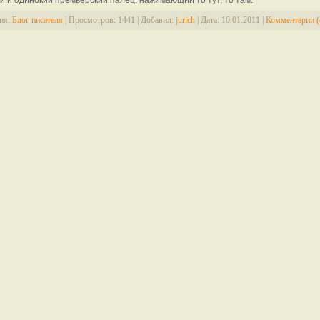
и и одинокий премьерский палец, нажимающий то тут, то там.
ия:
Блог писателя
|
Просмотров:
1441
|
Добавил:
jurich
|
Дата:
10.01.2011
|
Комментарии (