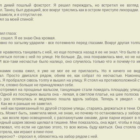
.
л дикий пошлый фокстрот. Я решил переждать, но встретил ее взгляд
л. Танец был дурацкий, все вокруг тряслись как в остром приступе лихорадки
замолк, и я отпустил ее.
ял за моей спиной:
лил глаза:
а сошел. Я ее знаю Она хромая.
вно по затылку ударили - все потемнело перед глазами. Вокруг другая толпа
е нравилось танцевать с ней, но еще полчаса назад я ее не знал. Что было 
уляться потом с ней по улице. Не больше. Да, она понравилась мне, но не н
 И все-таки несчастье было налицо, оно случилось только что и почему-то и
инамик снова ожил, я уже не мог ее не пригласить. Но я ничего не ви
вал. Просто двигался рядом, обняв ее, как собрат по несчастью. Наконе
. Я пробрался сквозь толпу и вышел на улицу. Я стоял на противоположной с
йти, словно больше не принадлежал себе.
отгремел на прощанье вальсом, танцующие стали покидать площадку, улиц
 Одной из последних вышла она - легкая, в светлом платье, на шее полоска 
ко раз оглянулась и медленно пошла вдоль забора. Теперь я увидел - 
 Как же я раньше не заметил.
 ней как привязанный по другой стороне улицы, стараясь держаться в тени. 
сь. Может быть, заметила меня, не знаю, но почему-то остановилась у забор
, как возле ярко освещенной, с распахнутыми окнами, дачи парни играют в п
дный шарик звонко щелкал в тишине. Мне показалось, она ждет, чтобы я по
твовал, что если не сделаю этого, то всю жизнь буду каяться. Она стояла с
трела, как играют в пинг-понг.
тересно? - спросил я, облокотясь на забор рядом с ней.