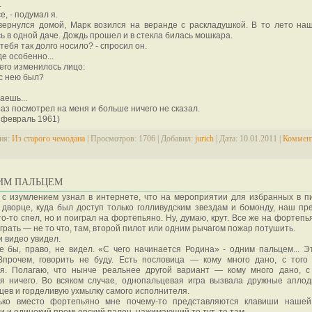
.
се, - подумал я.
 вернулся домой, Марк возился на веранде с раскладушкой. В то лето на
ь в одной даче. Дождь прошел и в стекла билась мошкара.
 тебя так долго носило? - спросил он.
где особенно...
него изменилось лицо:
 с нею был?
даешь...
аз посмотрел на меня и больше ничего не сказал.
- февраль 1961)
ия:
Из старого чемодана
|
Просмотров:
1706
|
Добавил:
jurich
|
Дата:
10.01.2011
|
Коммен
НИМ ПАЛЬЦЕМ
 с изумлением узнал в интернете, что на мероприятии для избранных в п
дворце, куда был доступ только голливудским звездам и бомонду, наш пр
то-то спел, но и поиграл на фортепьяно. Ну, думаю, крут. Все же на фортеп
грать — не то что, там, второй пилот или одним рычагом пожар потушить.
и видео увидел.
 бы, право, не видел. «С чего начинается Родина» - одним пальцем... Э
. Впрочем, говорить не буду. Есть пословица — кому много дано, с того
ся. Полагаю, что нынче реальнее другой вариант — кому много дано, с
ся ничего. Во всяком случае, однопальцевая игра вызвала дружные апло
цев и горделивую ухмылку самого исполнителя.
ько вместо фортепьяно мне почему-то представляются клавиши нашей