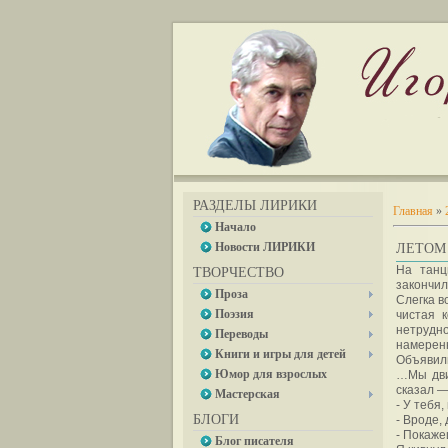
РАЗДЕЛЫ ЛИРИКИ
Главная
»
Начало
Новости ЛИРИКИ
ЛЕТОМ 
На танц
ТВОРЧЕСТВО
закончил
Проза
Слегка в
Поэзия
чистая 
нетрудн
Переводы
намеренн
Книги и игры для детей
Объявили
Юмор для взрослых
…Мы двиг
сказал —
Мастерская
- У тебя,
БЛОГИ
- Вроде, 
- Покаже
Блог писателя