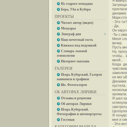
Я кивнул
Из старого чемодана
Затреща
пригласи
Бера, Уба и Кубера
динамик 
ПРОЕКТЫ
Марк сто
- Это та?
Читает автор (видео)
- Да.
Мемуары
Он округ
Эпиграф дня
-Ты с ум
Меня сло
Наш почетный гость
вечер.
Книжка под подушкой
Пусть мн
Словарь ложной
Ну, прог
этимологии
чтобы...
мной...
Интернет-магазин
Когда д
ГАЛЕРЕИ
чувство
замолкла
Игорь Куберский. Галерея
не мог у
живописи и графики
Динамик 
lilu. Фотогалерея
пустела.
несколь
ОБ АВТОРАХ ЛИРИКИ
хромала.
Отзывы и рецензии
Я шел за
оглянула
Об авторах Лирики
смотреть
Игорь Куберский.
Целлулои
Фотографии и автопортреты
Я почувс
Гостевая
мне и смо
- Это ин
КАТЕГОРИИ РАЗДЕЛА