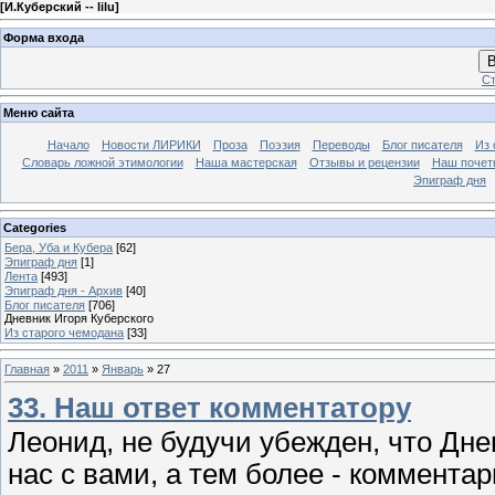
[
И.Куберский -- lilu
]
Форма входа
В
Ст
Меню сайта
Начало
Новости ЛИРИКИ
Проза
Поэзия
Переводы
Блог писателя
Из 
Словарь ложной этимологии
Наша мастерская
Отзывы и рецензии
Наш почет
Эпиграф дня
Categories
Бера, Уба и Кубера
[62]
Эпиграф дня
[1]
Лента
[493]
Эпиграф дня - Архив
[40]
Блог писателя
[706]
Дневник Игоря Куберского
Из старого чемодана
[33]
Главная
»
2011
»
Январь
»
27
33. Наш ответ комментатору
Леонид, не будучи убежден, что Дне
нас с вами, а тем более - комментар