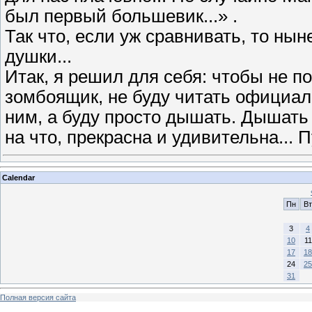
был первый большевик...» .
Так что, если уж сравнивать, то нын
душки...
Итак, я решил для себя: чтобы не п
зомбоящик, не буду читать официал
ним, а буду просто дышать. Дышать 
на что, прекрасна и удивительна... П
Calendar
Пн
Вт
3
4
10
11
17
18
24
25
31
Полная версия сайта