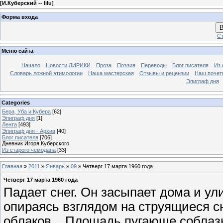
[
И.Куберский -- lilu
]
Форма входа
В
Ст
Меню сайта
Начало
Новости ЛИРИКИ
Проза
Поэзия
Переводы
Блог писателя
Из 
Словарь ложной этимологии
Наша мастерская
Отзывы и рецензии
Наш почет
Эпиграф дня
Categories
Бера, Уба и Кубера
[62]
Эпиграф дня
[1]
Лента
[493]
Эпиграф дня - Архив
[40]
Блог писателя
[706]
Дневник Игоря Куберского
Из старого чемодана
[33]
Главная
»
2011
»
Январь
»
09
» Четверг 17 марта 1960 года
Четверг 17 марта 1960 года
Падает снег. Он засыпает дома и ул
опираясь взглядом на струящиеся с
облаков... Площадь пугающе соблаз