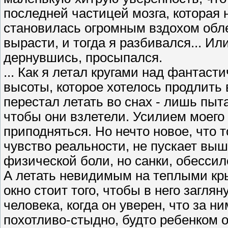
последней частицей мозга, которая 
становилась огромным вздохом обле
вырасти, и тогда я разбивался... Ил
дернувшись, просыпался.
... Как я летал кругами над фанта
высоты, которое хотелось продлить 
перестал летать во снах - лишь пыта
чтобы они взлетели. Усилием моего
приподняться. Но нечто новое, что 
чувство реальности, не пускает вы
физической боли, но санки, обессил
А летать невидимым на теплыми кры
окно стоит того, чтобы в него загляну
человека, когда он уверен, что за н
похотливо-стыдно, будто ребенком о