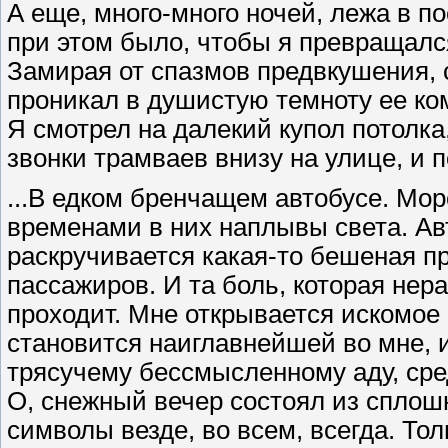
А еще, много-много ночей, лежа в п
при этом было, чтобы я превращался
Замирая от спазмов предвкушения, 
проникал в душистую темноту ее комн
Я смотрел на далекий купол потолка
звонки трамваев внизу на улице, и 
...В едком бренчащем автобусе. Мор
временами в них наплывы света. Ав
раскручивается какая-то бешеная 
пассажиров. И та боль, которая не
проходит. Мне открывается искомое 
становится наиглавнейшей во мне, и
трясучему бессмысленному аду, сред
О, снежный вечер состоял из сплош
символы везде, во всем, всегда. Тол