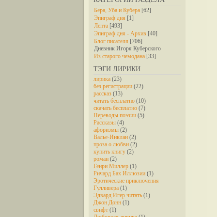
Бера, Уба и Кубера
[62]
Эпиграф дня
[1]
Лента
[493]
Эпиграф дня - Архив
[40]
Блог писателя
[706]
Дневник Игоря Куберского
Из старого чемодана
[33]
ТЭГИ ЛИРИКИ
лирика
(23)
без регистрации
(22)
рассказ
(13)
читать бесплатно
(10)
скачать бесплатно
(7)
Переводы поэзии
(5)
Рассказы
(4)
афоризмы
(2)
Валье-Инклан
(2)
проза о любви
(2)
купить книгу
(2)
роман
(2)
Генри Миллер
(1)
Ричард Бах Иллюзии
(1)
Эротические приключения
Гулливера
(1)
Эдвард Игер читать
(1)
Джон Донн
(1)
свифт
(1)