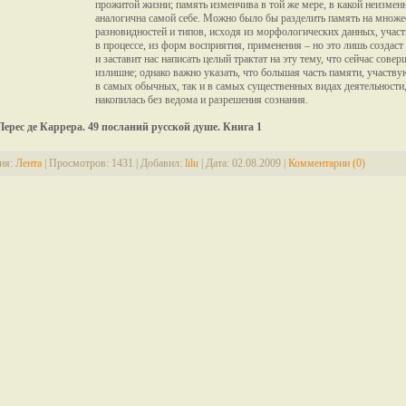
прожитой жизни; память изменчива в той же мере, в какой неизмен
аналогична самой себе. Можно было бы разделить память на множе
разновидностей и типов, исходя из морфологических данных, уча
в процессе, из форм восприятия, применения – но это лишь создаст
и заставит нас написать целый трактат на эту тему, что сейчас сове
излишне; однако важно указать, что большая часть памяти, участв
в самых обычных, так и в самых существенных видах деятельности
накопилась без ведома и разрешения сознания.
Перес де Каррера. 49 посланий русской душе. Книга 1
ия:
Лента
|
Просмотров:
1431
|
Добавил:
lilu
|
Дата:
02.08.2009
|
Комментарии (0)