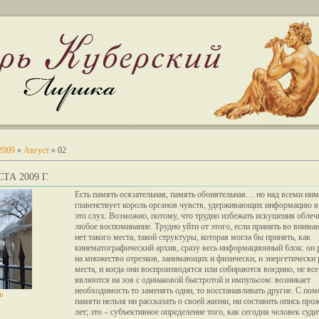
2009
»
Август
»
02
ТА 2009 Г.
Есть память осязательная, память обонятельная… но над всеми ни
главенствует король органов чувств, удерживающих информацию в 
это слух. Возможно, потому, что трудно избежать искушения облеч
любое воспоминание. Трудно уйти от этого, если принять во вниман
нет такого места, такой структуры, которая могла бы принять, как
кинематографический архив, сразу весь информационный блок: он 
на множество отрезков, занимающих и физически, и энергетически
места, и когда они воспроизводятся или собираются воедино, не все
являются на зов с одинаковой быстротой и импульсом: возникает
необходимость то заменять одни, то восстанавливать другие. С по
ь
памяти нельзя ни рассказать о своей жизни, ни составить опись пр
лет; это – субъективное определение того, как сегодня человек суди