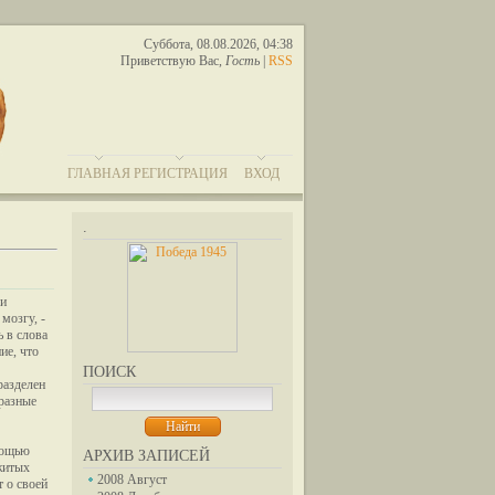
Суббота, 08.08.2026, 04:38
Приветствую Вас
,
Гость
|
RSS
ГЛАВНАЯ
РЕГИСТРАЦИЯ
ВХОД
.
ми
мозгу, -
ь в слова
ие, что
ПОИСК
разделен
 разные
мощью
АРХИВ ЗАПИСЕЙ
ожитых
2008 Август
т о своей