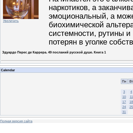
наркотиков, а заканчи
эмоциональный, а може
Увеличить
биохимической альтера
системности, рутины и 
потерян в уголке собств
Эдуардо Перес де Каррера. 49 посланий русской душе. Книга 1
Calendar
Пн
Вт
3
4
10
11
17
18
24
25
31
Полная версия сайта