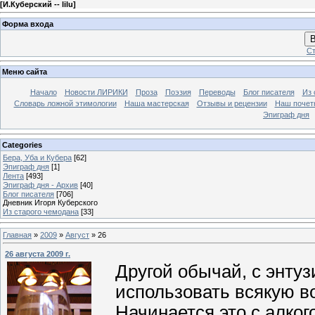
[
И.Куберский -- lilu
]
Форма входа
В
Ст
Меню сайта
Начало
Новости ЛИРИКИ
Проза
Поэзия
Переводы
Блог писателя
Из 
Словарь ложной этимологии
Наша мастерская
Отзывы и рецензии
Наш почет
Эпиграф дня
Categories
Бера, Уба и Кубера
[62]
Эпиграф дня
[1]
Лента
[493]
Эпиграф дня - Архив
[40]
Блог писателя
[706]
Дневник Игоря Куберского
Из старого чемодана
[33]
Главная
»
2009
»
Август
»
26
26 августа 2009 г.
Другой обычай, с энту
использовать всякую в
Начинается это с алко