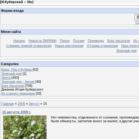
[
И.Куберский -- lilu
]
Форма входа
В
Ст
Меню сайта
Начало
Новости ЛИРИКИ
Проза
Поэзия
Переводы
Блог писателя
Из 
Словарь ложной этимологии
Наша мастерская
Отзывы и рецензии
Наш почет
Эпиграф дня
Categories
Бера, Уба и Кубера
[62]
Эпиграф дня
[1]
Лента
[493]
Эпиграф дня - Архив
[40]
Блог писателя
[706]
Дневник Игоря Куберского
Из старого чемодана
[33]
Главная
»
2009
»
Август
»
15
15 августа 2009 г.
Нет невежества, отделенного от сознания, проповедов
были обмануты, заплатив много за малое; а другие у