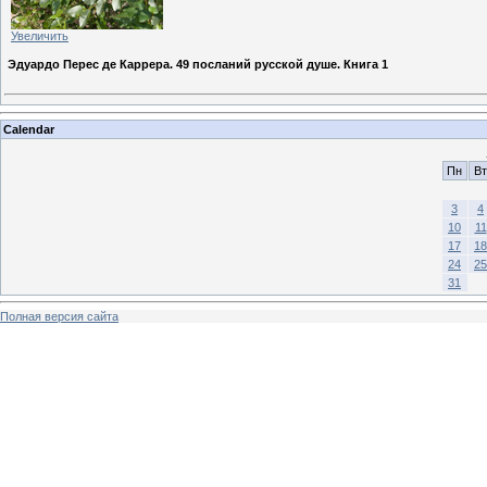
Увеличить
Эдуардо Перес де Каррера. 49 посланий русской душе. Книга 1
Calendar
Пн
Вт
3
4
10
11
17
18
24
25
31
Полная версия сайта