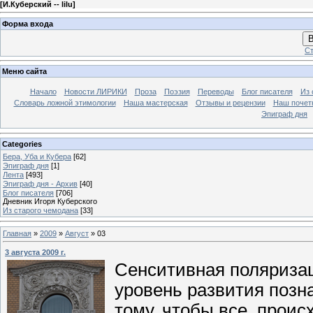
[
И.Куберский -- lilu
]
Форма входа
В
Ст
Меню сайта
Начало
Новости ЛИРИКИ
Проза
Поэзия
Переводы
Блог писателя
Из 
Словарь ложной этимологии
Наша мастерская
Отзывы и рецензии
Наш почет
Эпиграф дня
Categories
Бера, Уба и Кубера
[62]
Эпиграф дня
[1]
Лента
[493]
Эпиграф дня - Архив
[40]
Блог писателя
[706]
Дневник Игоря Куберского
Из старого чемодана
[33]
Главная
»
2009
»
Август
»
03
3 августа 2009 г.
Сенситивная поляризац
уровень развития позн
тому, чтобы все, проис