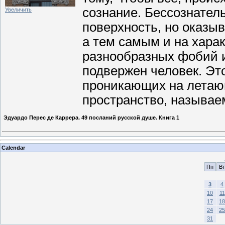
сознание. Бессознател
Увеличить
поверхность, но оказы
а тем самым и на хара
разнообразных фобий и
подвержен человек. Эт
проникающих на летающ
пространство, называе
Эдуардо Перес де Каррера. 49 посланий русской душе. Книга 1
Calendar
Пн
Вт
3
4
10
11
17
18
24
25
31