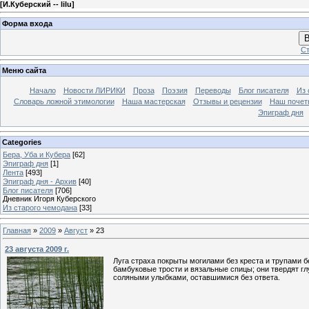
[
И.Куберский -- lilu
]
Форма входа
В
Ст
Меню сайта
Начало
Новости ЛИРИКИ
Проза
Поэзия
Переводы
Блог писателя
Из 
Словарь ложной этимологии
Наша мастерская
Отзывы и рецензии
Наш почет
Эпиграф дня
Categories
Бера, Уба и Кубера
[62]
Эпиграф дня
[1]
Лента
[493]
Эпиграф дня - Архив
[40]
Блог писателя
[706]
Дневник Игоря Куберского
Из старого чемодана
[33]
Главная
»
2009
»
Август
»
23
23 августа 2009 г.
Луга страха покрыты могилами без креста и трупами б
бамбуковые трости и вязальные спицы; они твердят гл
соляными улыбками, оставшимися без ответа.