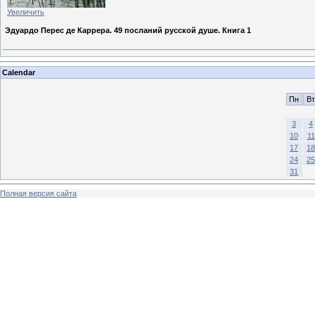
Увеличить
Эдуардо Перес де Каррера. 49 посланий русской душе. Книга 1
Calendar
Пн
Вт
3
4
10
11
17
18
24
25
31
Полная версия сайта