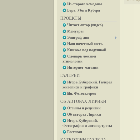
Категор
Из старого чемодана
Бера, Уба и Кубера
ПРОЕКТЫ
Читает автор (видео)
Мемуары
Эпиграф дня
Наш почетный гость
Книжка под подушкой
Словарь ложной
этимологии
Интернет-магазин
ГАЛЕРЕИ
Игорь Куберский. Галерея
живописи и графики
lilu. Фотогалерея
ОБ АВТОРАХ ЛИРИКИ
Отзывы и рецензии
Об авторах Лирики
Игорь Куберский.
Фотографии и автопортреты
Гостевая
КАТЕГОРИИ РАЗДЕЛА