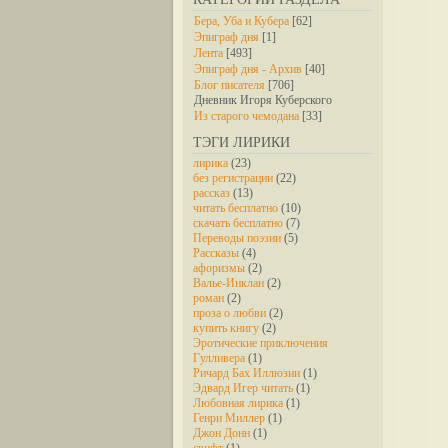
Бера, Уба и Кубера
[62]
Эпиграф дня
[1]
Лента
[493]
Эпиграф дня - Архив
[40]
Блог писателя
[706]
Дневник Игоря Куберского
Из старого чемодана
[33]
ТЭГИ ЛИРИКИ
лирика
(23)
без регистрации
(22)
рассказ
(13)
читать бесплатно
(10)
скачать бесплатно
(7)
Переводы поэзии
(5)
Рассказы
(4)
афоризмы
(2)
Валье-Инклан
(2)
роман
(2)
проза о любви
(2)
купить книгу
(2)
Эротические приключения
Гулливера
(1)
Ричард Бах Иллюзии
(1)
Эдвард Игер читать
(1)
Любовная лирика
(1)
Генри Миллер
(1)
Джон Донн
(1)