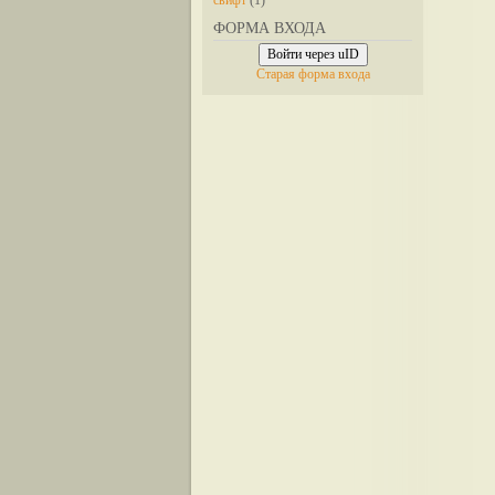
свифт
(1)
ФОРМА ВХОДА
Войти через uID
Старая форма входа