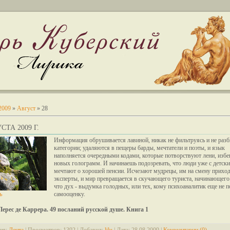
2009
»
Август
»
28
СТА 2009 Г.
Информация обрушивается лавиной, никак не фильтруясь и не разб
категории; удаляются в пещеры барды, мечтатели и поэты, и язык
наполняется очередными кодами, которые потворствуют лени, избе
новых голограмм. И начинаешь подозревать, что люди уже с детски
мечтают о хорошей пенсии. Исчезают мудрецы, им на смену прихо
эксперты, и мир превращается в скучающего туриста, начинающего 
что дух - выдумка голодных, или тех, кому психоаналитик еще не 
ь
самооценку.
Перес де Каррера. 49 посланий русской душе. Книга 1