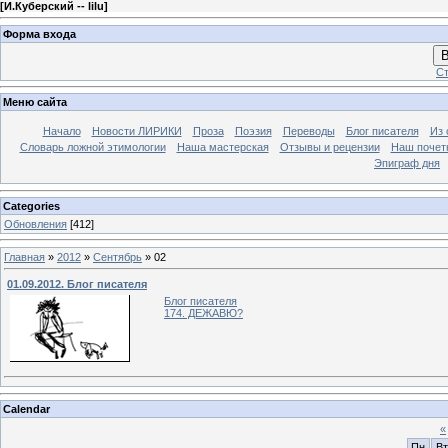
[
И.Куберский -- lilu
]
Форма входа
В
Ст
Меню сайта
Начало
Новости ЛИРИКИ
Проза
Поэзия
Переводы
Блог писателя
Из 
Словарь ложной этимологии
Наша мастерская
Отзывы и рецензии
Наш почет
Эпиграф дня
Categories
Обновления
[412]
Главная
»
2012
»
Сентябрь
»
02
01.09.2012. Блог писателя
Блог писателя
174. ДЕЖАВЮ?
Calendar
«
Пн
Вт