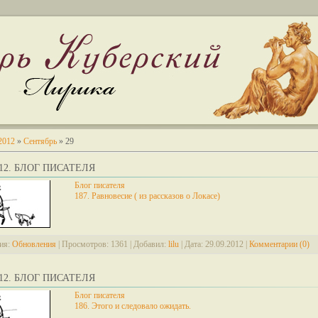
2012
»
Сентябрь
»
29
2012. БЛОГ ПИСАТЕЛЯ
Блог писателя
187. Равновесие ( из рассказов о Локасе)
ия:
Обновления
|
Просмотров:
1361
|
Добавил:
lilu
|
Дата:
29.09.2012
|
Комментарии (0)
2012. БЛОГ ПИСАТЕЛЯ
Блог писателя
186. Этого и следовало ожидать.