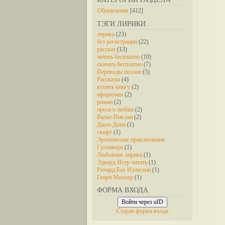
Обновления
[412]
ТЭГИ ЛИРИКИ
лирика
(23)
без регистрации
(22)
рассказ
(13)
читать бесплатно
(10)
скачать бесплатно
(7)
Переводы поэзии
(5)
Рассказы
(4)
купить книгу
(2)
афоризмы
(2)
роман
(2)
проза о любви
(2)
Валье-Инклан
(2)
Джон Донн
(1)
свифт
(1)
Эротические приключения
Гулливера
(1)
Любовная лирика
(1)
Эдвард Игер читать
(1)
Ричард Бах Иллюзии
(1)
Генри Миллер
(1)
ФОРМА ВХОДА
Войти через uID
Старая форма входа