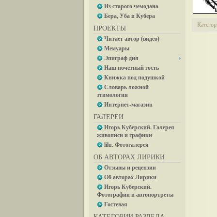
Из старого чемодана
Бера, Уба и Кубера
Категор
ПРОЕКТЫ
Читает автор (видео)
Мемуары
Эпиграф дня
Наш почетный гость
Книжка под подушкой
Словарь ложной
этимологии
Интернет-магазин
ГАЛЕРЕИ
Игорь Куберский. Галерея
живописи и графики
lilu. Фотогалерея
ОБ АВТОРАХ ЛИРИКИ
Отзывы и рецензии
Об авторах Лирики
Игорь Куберский.
Фотографии и автопортреты
Гостевая
КАТЕГОРИИ РАЗДЕЛА