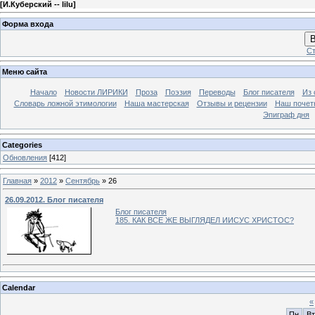
[
И.Куберский -- lilu
]
Форма входа
В
Ст
Меню сайта
Начало
Новости ЛИРИКИ
Проза
Поэзия
Переводы
Блог писателя
Из 
Словарь ложной этимологии
Наша мастерская
Отзывы и рецензии
Наш почет
Эпиграф дня
Categories
Обновления
[412]
Главная
»
2012
»
Сентябрь
»
26
26.09.2012. Блог писателя
Блог писателя
185. КАК ВСЕ ЖЕ ВЫГЛЯДЕЛ ИИСУС ХРИСТОС?
Calendar
«
Пн
Вт