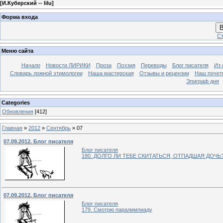
[
И.Куберский -- lilu
]
Форма входа
В
Ст
Меню сайта
Начало
Новости ЛИРИКИ
Проза
Поэзия
Переводы
Блог писателя
Из 
Словарь ложной этимологии
Наша мастерская
Отзывы и рецензии
Наш почет
Эпиграф дня
Categories
Обновления
[412]
Главная
»
2012
»
Сентябрь
»
07
07.09.2012. Блог писателя
Блог писателя
180. ДОЛГО ЛИ ТЕБЕ СКИТАТЬСЯ, ОТПАДШАЯ ДОЧЬ
07.09.2012. Блог писателя
Блог писателя
179. Смотрю паралимпиаду