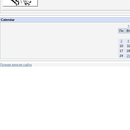
Calendar
«
Пн
Вт
3
4
10
11
17
18
24
25
Полная версия сайта