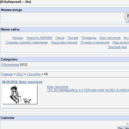
[
И.Куберский -- lilu
]
Форма входа
В
Ст
Меню сайта
Начало
Новости ЛИРИКИ
Проза
Поэзия
Переводы
Блог писателя
Из 
Словарь ложной этимологии
Наша мастерская
Отзывы и рецензии
Наш почет
Эпиграф дня
Categories
Обновления
[412]
Главная
»
2012
»
Сентябрь
»
06
06.09.2012. Блог писателя
Блог писателя
178. ВОЗВРАЩАЯСЬ К СТЕРХАМ ИЛИ ПОЛЕТ В НИКУ
Calendar
«
Пн
Вт