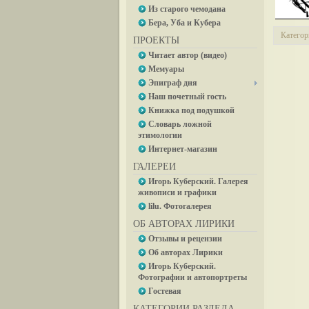
Из старого чемодана
Бера, Уба и Кубера
Категор
ПРОЕКТЫ
Читает автор (видео)
Мемуары
Эпиграф дня
Наш почетный гость
Книжка под подушкой
Словарь ложной
этимологии
Интернет-магазин
ГАЛЕРЕИ
Игорь Куберский. Галерея
живописи и графики
lilu. Фотогалерея
ОБ АВТОРАХ ЛИРИКИ
Отзывы и рецензии
Об авторах Лирики
Игорь Куберский.
Фотографии и автопортреты
Гостевая
КАТЕГОРИИ РАЗДЕЛА