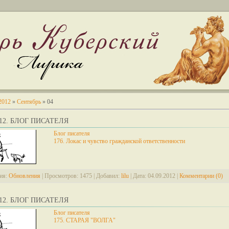
2012
»
Сентябрь
»
04
2012. БЛОГ ПИСАТЕЛЯ
Блог писателя
176. Локас и чувство гражданской ответственности
ия:
Обновления
|
Просмотров:
1475
|
Добавил:
lilu
|
Дата:
04.09.2012
|
Комментарии (0)
2012. БЛОГ ПИСАТЕЛЯ
Блог писателя
175. СТАРАЯ "ВОЛГА"