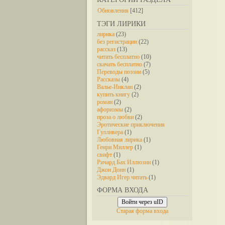
Обновления
[412]
ТЭГИ ЛИРИКИ
лирика
(23)
без регистрации
(22)
рассказ
(13)
читать бесплатно
(10)
скачать бесплатно
(7)
Переводы поэзии
(5)
Рассказы
(4)
Валье-Инклан
(2)
купить книгу
(2)
роман
(2)
афоризмы
(2)
проза о любви
(2)
Эротические приключения
Гулливера
(1)
Любовная лирика
(1)
Генри Миллер
(1)
свифт
(1)
Ричард Бах Иллюзии
(1)
Джон Донн
(1)
Эдвард Игер читать
(1)
ФОРМА ВХОДА
Войти через uID
Старая форма входа